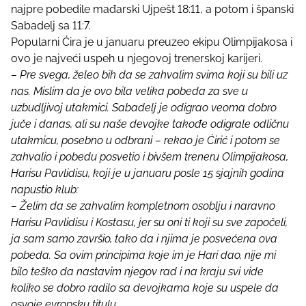
i
najpre pobedile mađarski Ujpešt 18:11, a potom i španski
s
Sabadelj sa 11:7.
p
Popularni Ćira je u januaru preuzeo ekipu Olimpijakosa i
o
ovo je najveći uspeh u njegovoj trenerskoj karijeri.
s
– Pre svega, želeo bih da se zahvalim svima koji su bili uz
t
nas. Mislim da je ovo bila velika pobeda za sve u
o
uzbudljivoj utakmici. Sabadelj je odigrao veoma dobro
n
juče i danas, ali su naše devojke takođe odigrale odličnu
:
utakmicu, posebno u odbrani – rekao je Ćirić i potom se
zahvalio i pobedu posvetio i bivšem treneru Olimpijakosa,
Harisu Pavlidisu, koji je u januaru posle 15 sjajnih godina
napustio klub:
– Želim da se zahvalim kompletnom osoblju i naravno
Harisu Pavlidisu i Kostasu, jer su oni ti koji su sve započeli,
ja sam samo završio, tako da i njima je posvećena ova
pobeda. Sa ovim principima koje im je Hari dao, nije mi
bilo teško da nastavim njegov rad i na kraju svi vide
koliko se dobro radilo sa devojkama koje su uspele da
osvoje evropsku titulu.