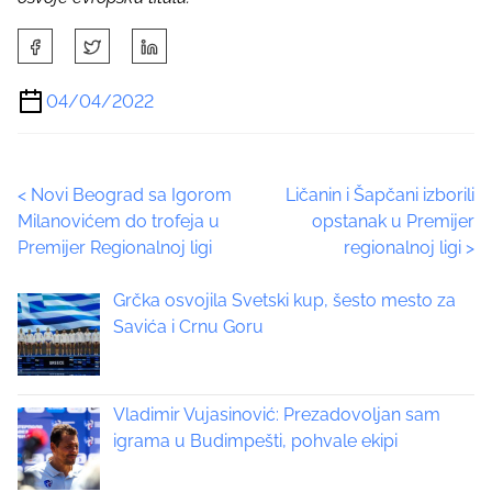
S
h
a
04/04/2022
r
e
t
P
<
Novi Beograd sa Igorom
Ličanin i Šapčani izborili
h
Milanovićem do trofeja u
opstanak u Premijer
i
o
Premijer Regionalnoj ligi
regionalnoj ligi
>
s
p
s
Grčka osvojila Svetski kup, šesto mesto za
o
t
Savića i Crnu Goru
s
t
s
o
n
Vladimir Vujasinović: Prezadovoljan sam
n
:
igrama u Budimpešti, pohvale ekipi
a