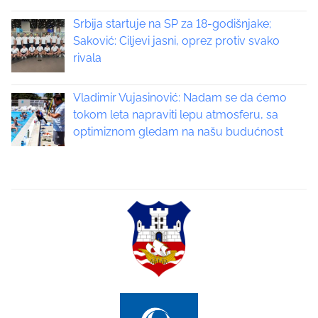
v
Srbija startuje na SP za 18-godišnjake;
i
Saković: Ciljevi jasni, oprez protiv svako
rivala
g
a
Vladimir Vujasinović: Nadam se da ćemo
tokom leta napraviti lepu atmosferu, sa
t
optimiznom gledam na našu budućnost
i
o
n