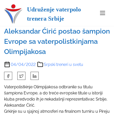
Udruženje vaterpolo
S
Srpski treneri u svetu
trenera Srbije
k
i
Aleksandar Ćirić postao šampion
p
t
Evrope sa vaterpolistkinjama
o
c
Olimpijakosa
o
n
04/04/2022
Srpski treneri u svetu
t
e
S
n
h
t
a
Vaterpolistkinje Olimpijakosa odbranile su titulu
r
šampiona Evrope, a do treće evropske titule u istoriji
e
kluba predvodio ih je nekadašnji reprezentativac Srbije,
t
Aleksandar Ćirić.
h
Grkinje su u sjajnoj atmosferi na finalnom turniru u Pireju