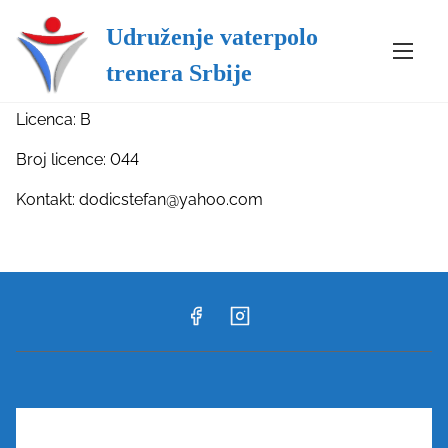
Udruženje vaterpolo
S
Home
/ Stefan Dodić
k
Stefan Dodić
trenera Srbije
i
p
Licenca: B
t
o
Broj licence: 044
c
Kontakt: dodicstefan@yahoo.com
o
n
t
e
n
t