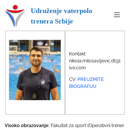
Udruženje vaterpolo
S
Home
/ Nikola Milosavljević
k
Nikola Milosavljević
trenera Srbije
i
p
t
o
c
Kontakt:
o
nikola.milosavljevic.dt@l
n
ive.com
t
CV:
PREUZMITE
e
BIOGRAFIJU
n
t
Visoko obrazovanje:
Fakultet za sport (Operativni trener