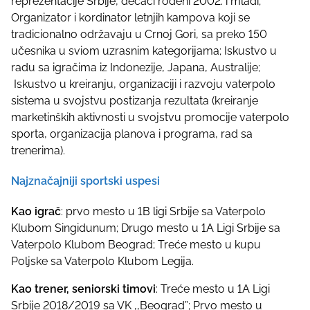
reprezentacije Srbije, dečaci rođeni 2002. i mlađi;
Organizator i kordinator letnjih kampova koji se
tradicionalno održavaju u Crnoj Gori, sa preko 150
učesnika u sviom uzrasnim kategorijama; Iskustvo u
radu sa igračima iz Indonezije, Japana, Australije;
Iskustvo u kreiranju, organizaciji i razvoju vaterpolo
sistema u svojstvu postizanja rezultata (kreiranje
marketinških aktivnosti u svojstvu promocije vaterpolo
sporta, organizacija planova i programa, rad sa
trenerima).
Najznačajniji sportski uspesi
Kao igrač
: prvo mesto u 1B ligi Srbije sa Vaterpolo
Klubom Singidunum; Drugo mesto u 1A Ligi Srbije sa
Vaterpolo Klubom Beograd; Treće mesto u kupu
Poljske sa Vaterpolo Klubom Legija.
Kao trener, seniorski timovi
: Treće mesto u 1A Ligi
Srbije 2018/2019 sa VK ,,Beograd”; Prvo mesto u