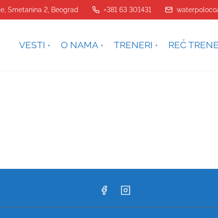
je, Smetanina 2, Beograd
+381 63 301431
waterpoloco
VESTI
O NAMA
TRENERI
REČ TREN