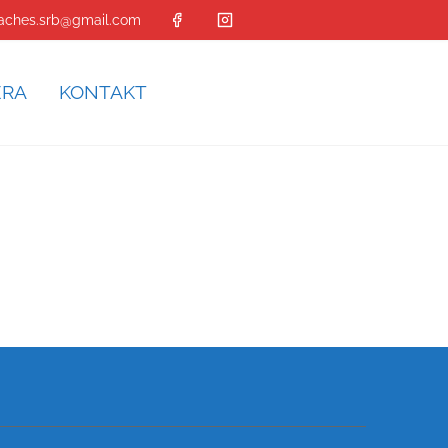
aches.srb@gmail.com
ERA
KONTAKT