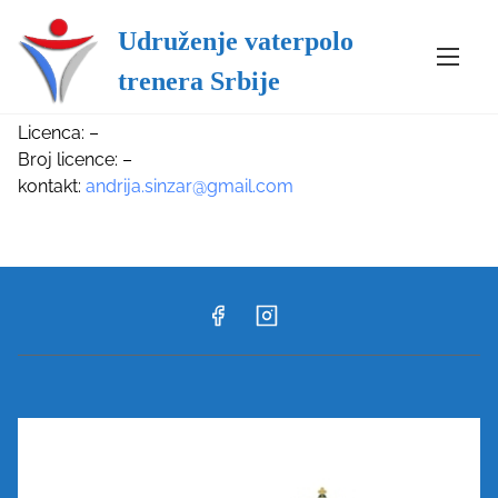
Udruženje vaterpolo
S
Home
/ Andrija Sinzar
k
Andrija Sinzar
trenera Srbije
i
p
Licenca: –
t
Broj licence: –
o
kontakt:
andrija.sinzar@gmail.com
c
o
n
t
e
n
t