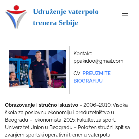
Udruženje vaterpolo
S
Home
/ Aleksandar Filipović
k
Aleksandar Filipović
trenera Srbije
i
p
t
o
Kontakt:
c
ppakidoo@gmail.com
o
n
CV:
PREUZMITE
t
BIOGRAFIJU
e
n
t
Obrazovanje i stručno iskustvo
– 2006–2010: Visoka
škola za poslovnu ekonomiju i preduzetništvo u
Beogradu – ekonomista; 2015: Fakultet za sport,
Univerzitet Union u Beogradu – Položen stručni ispit sa
zvanjem sportski operativni trener u vaterpolu.