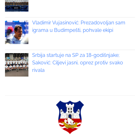
Vladimir Vujasinović: Prezadovoljan sam
igrama u Budimpešti, pohvale ekipi
Srbija startuje na SP za 18-godišnjake;
Saković: Ciljevi jasni, oprez protiv svako
rivala