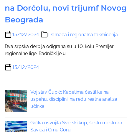
na Dorćolu, novi trijumf Novog
Beograda
15/12/2024
Domaća i regionalna takmičenja
Dva srpska derbija odigrana su u 10. kolu Premijer
regionalne lige. Radnički je u...
15/12/2024
Vojislav Čupić: Kadetima čestitike na
uspehu, disciplini; na redu realna analiza
učinka
Grčka osvojila Svetski kup, šesto mesto za
Savića i Crnu Goru