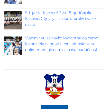
Srbija startuje na SP za 18-godišnjake;
Saković: Ciljevi jasni, oprez protiv svako
rivala
Vladimir Vujasinović: Nadam se da ćemo
tokom leta napraviti lepu atmosferu, sa
optimiznom gledam na našu budućnost