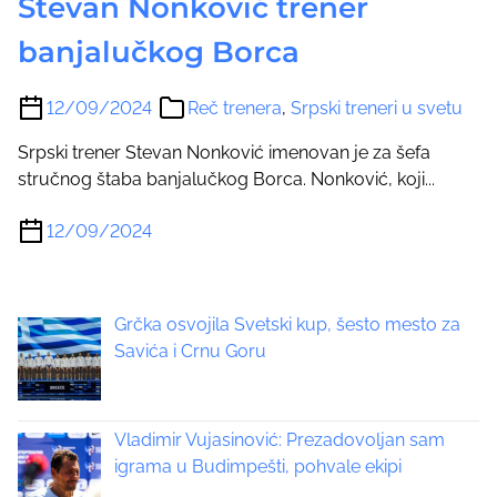
Stevan Nonković trener
banjalučkog Borca
12/09/2024
Reč trenera
,
Srpski treneri u svetu
Srpski trener Stevan Nonković imenovan je za šefa
stručnog štaba banjalučkog Borca. Nonković, koji...
12/09/2024
Grčka osvojila Svetski kup, šesto mesto za
Savića i Crnu Goru
Vladimir Vujasinović: Prezadovoljan sam
igrama u Budimpešti, pohvale ekipi