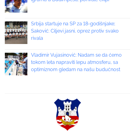
a
g
Srbija startuje na SP za 18-godišnjake;
i
Saković: Ciljevi jasni, oprez protiv svako
n
rivala
a
Vladimir Vujasinović: Nadam se da ćemo
t
tokom leta napraviti lepu atmosferu, sa
optimiznom gledam na našu budućnost
i
o
n