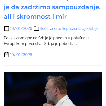
je da zadržimo sampouzdanje,
ali i skromnost i mir
19/01/2026
Reč trenera
,
Reprezentacije Srbije
Posle osam godina Srbija je ponovo u polufinalu
Evropskom prvenstva. Srbija je pobedila i...
19/01/2026