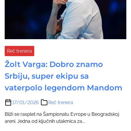
Reč trenera
Žolt Varga: Dobro znamo
Srbiju, super ekipu sa
vaterpolo legendom Mandom
17/01/2026
Reč trenera
Bliži se rasplet na Šampionatu Evrope u Beogradskoj
areni. Jedna od ključnih utakmica za...