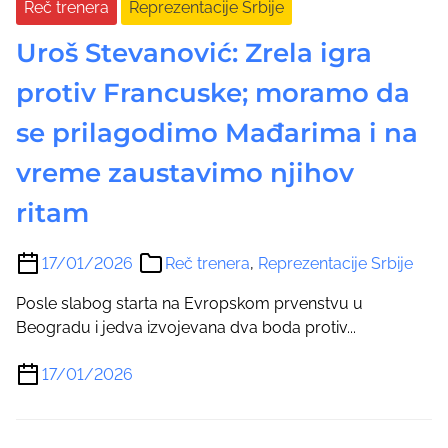
Reč trenera
Reprezentacije Srbije
Uroš Stevanović: Zrela igra
protiv Francuske; moramo da
se prilagodimo Mađarima i na
vreme zaustavimo njihov
ritam
17/01/2026
Reč trenera
,
Reprezentacije Srbije
Posle slabog starta na Evropskom prvenstvu u
Beogradu i jedva izvojevana dva boda protiv...
17/01/2026