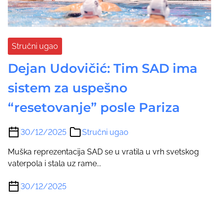
Stručni ugao
Dejan Udovičić: Tim SAD ima
sistem za uspešno
“resetovanje” posle Pariza
30/12/2025
Stručni ugao
Muška reprezentacija SAD se u vratila u vrh svetskog
vaterpola i stala uz rame...
30/12/2025