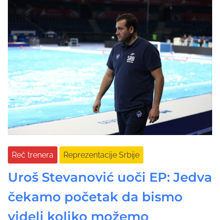
Reč trenera
Reprezentacije Srbije
Uroš Stevanović uoči EP: Jedva
čekamo početak da bismo
videli koliko možemo