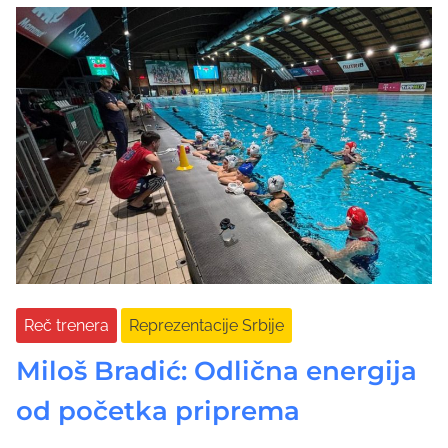
Reč trenera
Reprezentacije Srbije
Miloš Bradić: Odlična energija
od početka priprema