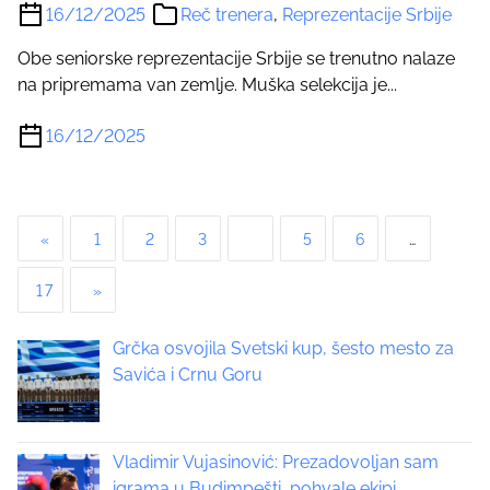
16/12/2025
Reč trenera
,
Reprezentacije Srbije
Obe seniorske reprezentacije Srbije se trenutno nalaze
na pripremama van zemlje. Muška selekcija je...
16/12/2025
P
«
1
2
3
4
5
6
…
o
17
»
s
Grčka osvojila Svetski kup, šesto mesto za
t
Savića i Crnu Goru
s
p
Vladimir Vujasinović: Prezadovoljan sam
igrama u Budimpešti, pohvale ekipi