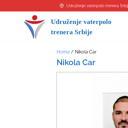
S
Udruženje vaterpolo trenera Srbi
k
i
Udruženje vaterpolo
p
trenera Srbije
t
o
c
Home
/ Nikola Car
o
Nikola Car
n
t
e
n
t