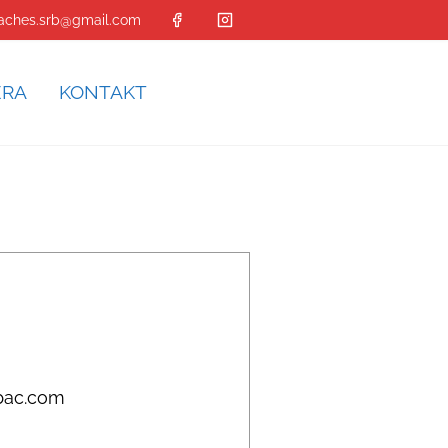
aches.srb@gmail.com
ERA
KONTAKT
abac.com