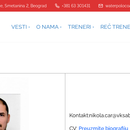
je, Smetanina 2, Beograd
+381 63 301431
waterpoloco
VESTI
O NAMA
TRENERI
REČ TREN
Kontakt:nikola.car@vks
CV:
Preuzmite biografiju