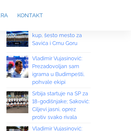
aches.srb@gmail.com
ERA
KONTAKT
Grčka osvojila Svetski
kup, šesto mesto za
Savića i Crnu Goru
Vladimir Vujasinović:
Prezadovoljan sam
igrama u Budimpešti,
pohvale ekipi
Srbija startuje na SP za
18-godišnjake; Saković:
Ciljevi jasni, oprez
protiv svako rivala
Vladimir Vujasinović: