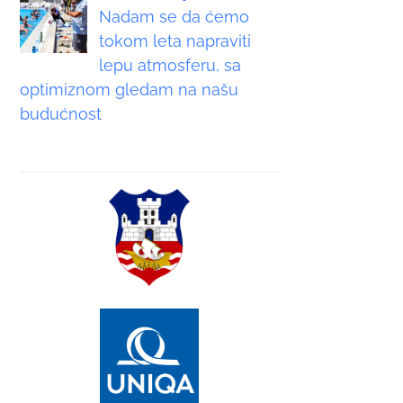
Nadam se da ćemo
tokom leta napraviti
lepu atmosferu, sa
optimiznom gledam na našu
budućnost