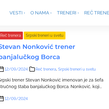
je, Smetanina 2, Beograd
+381 63 301431
waterpoloco
VESTI
O NAMA
TRENERI
REČ TREN
Reč trenera
Srpski treneri u svetu
Stevan Nonković trener
banjalučkog Borca
12/09/2024
Reč trenera
,
Srpski treneri u svetu
Srpski trener Stevan Nonković imenovan je za šefa
stručnog štaba banjalučkog Borca. Nonković, koji...
12/09/2024