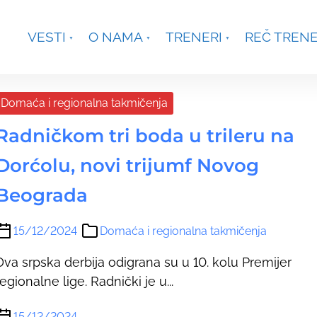
je, Smetanina 2, Beograd
+381 63 301431
waterpoloco
VESTI
O NAMA
TRENERI
REČ TREN
Domaća i regionalna takmičenja
Radničkom tri boda u trileru na
Dorćolu, novi trijumf Novog
Beograda
15/12/2024
Domaća i regionalna takmičenja
Dva srpska derbija odigrana su u 10. kolu Premijer
regionalne lige. Radnički je u...
15/12/2024