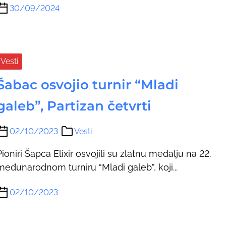
30/09/2024
Vesti
Šabac osvojio turnir “Mladi
galeb”, Partizan četvrti
02/10/2023
Vesti
Pioniri Šapca Elixir osvojili su zlatnu medalju na 22.
međunarodnom turniru “Mladi galeb”, koji...
02/10/2023