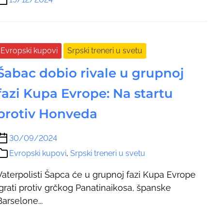
Evropski kupovi
Srpski treneri u svetu
Šabac dobio rivale u grupnoj
fazi Kupa Evrope: Na startu
protiv Honveda
30/09/2024
Evropski kupovi
,
Srpski treneri u svetu
Vaterpolisti Šapca će u grupnoj fazi Kupa Evrope
igrati protiv grčkog Panatinaikosa, španske
Barselone...