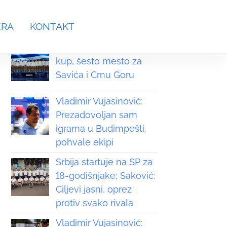
aches.srb@gmail.com
ERA
KONTAKT
Grčka osvojila Svetski
kup, šesto mesto za
Savića i Crnu Goru
Vladimir Vujasinović:
Prezadovoljan sam
igrama u Budimpešti,
pohvale ekipi
Srbija startuje na SP za
18-godišnjake; Saković:
Ciljevi jasni, oprez
protiv svako rivala
Vladimir Vujasinović: