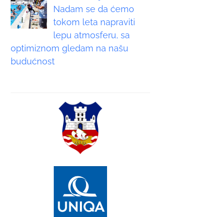
Nadam se da ćemo
tokom leta napraviti
lepu atmosferu, sa
optimiznom gledam na našu
budućnost