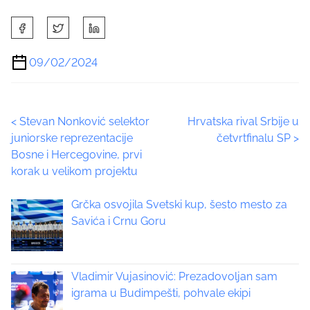
S
h
a
09/02/2024
r
e
t
P
<
Stevan Nonković selektor
Hrvatska rival Srbije u
h
juniorske reprezentacije
četvrtfinalu SP
>
i
o
Bosne i Hercegovine, prvi
s
korak u velikom projektu
p
s
o
t
Grčka osvojila Svetski kup, šesto mesto za
s
Savića i Crnu Goru
t
s
o
n
n
:
Vladimir Vujasinović: Prezadovoljan sam
a
igrama u Budimpešti, pohvale ekipi