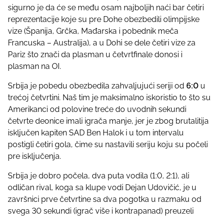
t
sigurno je da će se među osam najboljih naći bar četiri
o
reprezentacije koje su pre Dohe obezbedili olimpijske
n
vize (Španija, Grčka, Mađarska i pobednik meča
:
Francuska – Australija), a u Dohi se dele četiri vize za
Pariz što znači da plasman u četvrtfinale donosi i
plasman na OI.
Srbija je pobedu obezbedila zahvaljujući seriji od
6:0
u
trećoj četvrtini. Naš tim je maksimalno iskoristio to što su
Amerikanci od polovine treće do uvodnih sekundi
četvrte deonice imali igrača manje, jer je zbog brutalitija
isključen kapiten SAD Ben Halok i u tom intervalu
postigli četiri gola, čime su nastavili seriju koju su počeli
pre isključenja.
Srbija je dobro počela, dva puta vodila (1:0, 2:1), ali
odličan rival, koga sa klupe vodi Dejan Udovičić, je u
završnici prve četvrtine sa dva pogotka u razmaku od
svega 30 sekundi (igrač više i kontrapanad) preuzeli