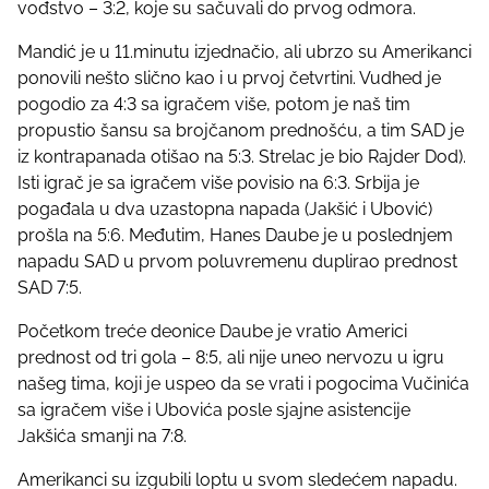
vođstvo – 3:2, koje su sačuvali do prvog odmora.
Mandić je u 11.minutu izjednačio, ali ubrzo su Amerikanci
ponovili nešto slično kao i u prvoj četvrtini. Vudhed je
pogodio za 4:3 sa igračem više, potom je naš tim
propustio šansu sa brojčanom prednošću, a tim SAD je
iz kontrapanada otišao na 5:3. Strelac je bio Rajder Dod).
Isti igrač je sa igračem više povisio na 6:3. Srbija je
pogađala u dva uzastopna napada (Jakšić i Ubović)
prošla na 5:6. Međutim, Hanes Daube je u poslednjem
napadu SAD u prvom poluvremenu duplirao prednost
SAD 7:5.
Početkom treće deonice Daube je vratio Americi
prednost od tri gola – 8:5, ali nije uneo nervozu u igru
našeg tima, koji je uspeo da se vrati i pogocima Vučinića
sa igračem više i Ubovića posle sjajne asistencije
Jakšića smanji na 7:8.
Amerikanci su izgubili loptu u svom sledećem napadu.