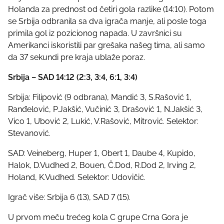
Holanda za prednost od četiri gola razlike (14:10). Potom
se Srbija odbranila sa dva igrača manje, ali posle toga
primila gol iz pozicionog napada. U završnici su
Amerikanci iskoristili par grešaka našeg tima, ali samo
da 37 sekundi pre kraja ublaže poraz.
Srbija – SAD 14:12 (2:3, 3:4, 6:1, 3:4)
Srbija: Filipović (9 odbrana), Mandić 3, S.Rašović 1,
Ranđelović, P.Jakšić, Vučinić 3, Drašović 1, N.Jakšić 3,
Vico 1, Ubović 2, Lukić, V.Rašović, Mitrović. Selektor:
Stevanović.
SAD: Veineberg, Huper 1, Obert 1, Daube 4, Kupido,
Halok, D.Vudhed 2, Bouen, Č.Dod, R.Dod 2, Irving 2,
Holand, K.Vudhed. Selektor: Udovičić.
Igrač više: Srbija 6 (13), SAD 7 (15).
U prvom meču trećeg kola C grupe Crna Gora je