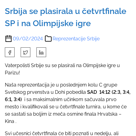
Srbija se plasirala u četvrtfinale
SP i na Olimpijske igre
09/02/2024
Reprezentacije Srbije
S
h
a
Vaterpolisti Srbije su se plasirali na Olimpijske igre u
r
Parizu!
e
Naša reprezentacija je u poslednjem kolu C grupe
t
Svetskog prvenstva u Dohi pobedila
SAD 14:12 (2:3, 3:4,
h
6:1, 3:4)
i sa maksimalnim učinkom sačuvala prvo
i
mesto i kvalifikovali se u četvrtfinale turnira, u kome će
s
se sastati sa boljim iz meča osmine finala Hrvatska –
p
Kina .
o
s
Svi učesnici četvrtfinala će biti poznati u nedelju, ali