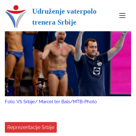
Udruženje vaterpolo
S
trenera Srbije
k
i
p
t
o
c
o
n
t
e
n
Foto: VS Srbije/ Marcel ter Bals/MTB-Photo
t
Reprezentacije Srbije