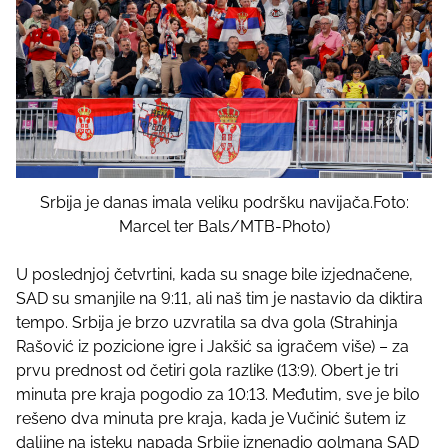
Srbija je danas imala veliku podršku navijača.Foto:
Marcel ter Bals/MTB-Photo)
U poslednjoj četvrtini, kada su snage bile izjednačene,
SAD su smanjile na 9:11, ali naš tim je nastavio da diktira
tempo. Srbija je brzo uzvratila sa dva gola (Strahinja
Rašović iz pozicione igre i Jakšić sa igračem više) – za
prvu prednost od četiri gola razlike (13:9). Obert je tri
minuta pre kraja pogodio za 10:13. Međutim, sve je bilo
rešeno dva minuta pre kraja, kada je Vučinić šutem iz
daljine na isteku napada Srbije iznenadio golmana SAD