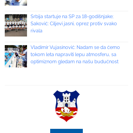
v
i
Srbija startuje na SP za 18-godišnjake;
Saković: Ciljevi jasni, oprez protiv svako
g
rivala
a
Vladimir Vujasinović: Nadam se da ćemo
t
tokom leta napraviti lepu atmosferu, sa
optimiznom gledam na našu budućnost
i
o
n