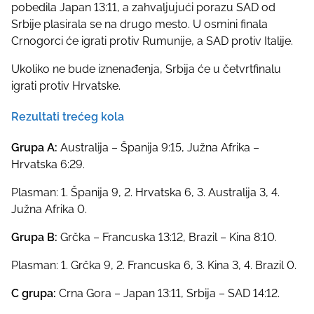
pobedila Japan 13:11, a zahvaljujući porazu SAD od
Srbije plasirala se na drugo mesto. U osmini finala
Crnogorci će igrati protiv Rumunije, a SAD protiv Italije.
Ukoliko ne bude iznenađenja, Srbija će u četvrtfinalu
igrati protiv Hrvatske.
Rezultati trećeg kola
Grupa A:
Australija – Španija 9:15, Južna Afrika –
Hrvatska 6:29.
Plasman: 1. Španija 9, 2. Hrvatska 6, 3. Australija 3, 4.
Južna Afrika 0.
Grupa B:
Grčka – Francuska 13:12, Brazil – Kina 8:10.
Plasman: 1. Grčka 9, 2. Francuska 6, 3. Kina 3, 4. Brazil 0.
C grupa:
Crna Gora – Japan 13:11, Srbija – SAD 14:12.