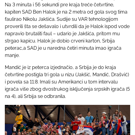
Na 3 minuta i 56 sekundi pre kraja treće četvrtine,
kapiten SAD Ben Halok je na 2 metra od gola svog tima
faulirao Nikolu Jakšića. Sudije su VAR tehnologijom
proverili šta se dešavalo i utvrdili da je Halok ispod vode
napravio brutaliti faul – udario je Jakšića, pritom mu
strgao kapicu. Halok je dobio crveni karton, Srbija
peterac,a SAD je u naredna četiri minuta imao igrača
manje.
Mandić je iz peterca izjednačio, a Srbija je do kraja
četvrtine postigla tri gola u nizu (Jakšić, Mandić, Drašvić)
i povela sa 11:8. Imali su Amerikanci u tom intervalu
igrača više zbog dvostrukog isključenja srpskih igrača (5
na 4), ali Srbija se odbranila.