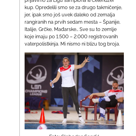
prijavimo za Ligu šampiona ili Čelendžer
kup. Opredelili smo se za drugo takmičenje,
jer, ipak smo još uvek daleko od zemalja
rangiranih na prvih sedam mesta – Španije,
Italije, Grčke, Mađarske… Sve su to zemlje
koje imaju po 1.500 – 2.000 registrovanih
vaterpolistkinja. Mi nismo ni blizu tog broja.