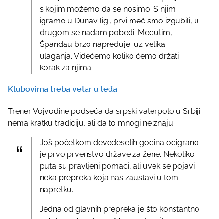
s kojim možemo da se nosimo. S njim
igramo u Dunav ligi, prvi meč smo izgubili, u
drugom se nadam pobedi. Međutim,
Špandau brzo napreduje, uz velika
ulaganja. Videćemo koliko ćemo držati
korak za njima.
Klubovima treba vetar u leđa
Trener Vojvodine podseća da srpski vaterpolo u Srbiji
nema kratku tradiciju, ali da to mnogi ne znaju.
Još početkom devedesetih godina odigrano
je prvo prvenstvo države za žene. Nekoliko
puta su pravljeni pomaci, ali uvek se pojavi
neka prepreka koja nas zaustavi u tom
napretku.
Jedna od glavnih prepreka je što konstantno