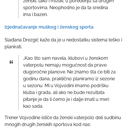
ženski, tako i muški, u poređenju sa drugim
sportovima. Neophodno je da ta sredina
ima i bazen.
Izjednačavanje muškog i ženskog sporta
Slađana Drezgić kaže da je u nedostatku sistema teško i
planirati.
„Kao što sam navela, klubovi u ženskom
vaterpolu nemaju mogućnost da prave
dugoročne planove. Ne znamo šta će biti za
godinu dana, praktično planiramo iz sezone
u sezonu. Mi u Vojvodini imamo podršku
kluba i grada, ali ako ne bude rezultata
pitanje je da li ćemo je i dalje imati u meri
kao sada.
Trener Vojvodine ističe da ženski vaterpolo deli sudbinu
mnogih drugih ženskih sportova kod nas: