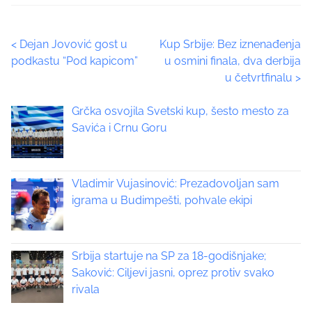
e
t
P
<
Dejan Jovović gost u
Kup Srbije: Bez iznenađenja
h
podkastu “Pod kapicom”
u osmini finala, dva derbija
i
o
u četvrtfinalu
>
s
p
s
Grčka osvojila Svetski kup, šesto mesto za
o
t
Savića i Crnu Goru
s
t
s
o
n
Vladimir Vujasinović: Prezadovoljan sam
n
:
igrama u Budimpešti, pohvale ekipi
a
v
Srbija startuje na SP za 18-godišnjake;
i
Saković: Ciljevi jasni, oprez protiv svako
rivala
g