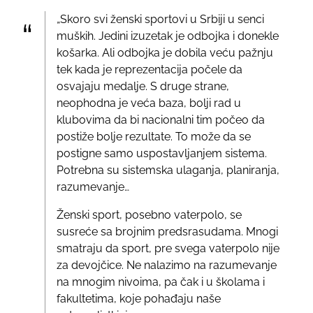
„Skoro svi ženski sportovi u Srbiji u senci
muških. Jedini izuzetak je odbojka i donekle
košarka. Ali odbojka je dobila veću pažnju
tek kada je reprezentacija počele da
osvajaju medalje. S druge strane,
neophodna je veća baza, bolji rad u
klubovima da bi nacionalni tim počeo da
postiže bolje rezultate. To može da se
postigne samo uspostavljanjem sistema.
Potrebna su sistemska ulaganja, planiranja,
razumevanje…
Ženski sport, posebno vaterpolo, se
susreće sa brojnim predsrasudama. Mnogi
smatraju da sport, pre svega vaterpolo nije
za devojčice. Ne nalazimo na razumevanje
na mnogim nivoima, pa čak i u školama i
fakultetima, koje pohađaju naše