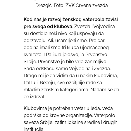
Drezgić. Foto: ŽVK Crvena zvezda
Kod nas je razvoj ženskog vaterpola zavisi
pre svega od klubova
. Zvezda i Vojvodina
su dostigle neki nivo koji uspevaju da
održavaju. Ali, usamljeni smo. Pre par
godina imali smo tri kluba ujednačenog
kvaliteta. I Palilula je osvojila Prvenstvo
Srbije. Prvenstvo je bilo vrlo zanimljivo.
Sada odskaču samo Vojvodina i Zvezda.
Drago mi je da vidim da u nekim klubovima,
Paliluli, Bečeju, sve ozbiljnije rade sa
mlađim ženskim kategorijama. Nadam se da
će izdržati.
Klubovima je potreban vetar u leđa, veća
podrška od krovne organizacije, Vaterpolo
saveza Srbije, zatim lokalne sredine i drugih
institucija.