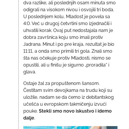
dva razlike, ali poslednjih osam minuta smo
odigrali na visokom nivou i osvojili tri boda.
U poslednjem kolu, Mladost je povela sa
4:0. Već u drugoj četvrtini smo izjednačili i
uhvatili korak. Ovaj put nedostajala nam je
dobra završnica koju smo imali protiv
Jadrana. Minut i po pre kraja, rezultat je bio
11:11, a onda smo primili tri gola. Znali smo
šta nas očekuje protiv Mladosti, nismo se
opustili, ali u finišu je sigurno „proradila“ i
glava.
Ostaje žal za propuštenom šansom.
Čestitam svim devojkama na trudu koji su
uložile, nadam se da ćemo iz debitantskog
učešća u evropskom takmičenju izvući
pouke.
Stekli smo novo iskustvo i idemo
dalje
.