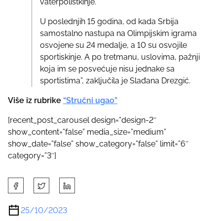
vaterpolistkinje.
U poslednjih 15 godina, od kada Srbija
samostalno nastupa na Olimpijskim igrama
osvojene su 24 medalje, a 10 su osvojile
sportiskinje. A po tretmanu, uslovima, pažnji
koja im se posvećuje nisu jednake sa
sportistima”, zaključila je Slađana Drezgić.
Više iz rubrike
“Stručni ugao”
[recent_post_carousel design=”design-2″
show_content=”false” media_size=”medium”
show_date=”false” show_category=”false” limit=”6″
category=”3″]
S
h
a
25/10/2023
r