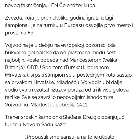
t
novog takmičenja, LEN Čelendžer kupa.
h
Zvezda, koja je pre nekoliko godina igrala u Ligi
i
šampiona, je na turniru u Burgasu osvojila prvo mesto i
s
prošla na F6.
p
o
Vojvodina je u debiju na evropskoj pozornici bila
s
bukvalno gol daleko da od plasmana među šest
t
najboljih. Posle pobeda nad Mančesterom (Velika
o
Britanija), ODTU Sportom (Turska) i Jadranom
n
(Hrvatska), srpski šampion se u poslednjem kolu sastao
:
sa prvakom Hrvatske, Mladošću. Vojvodinu bi dalje
vodio svaki rezultat, izuzev poraza od tri ili više golova
razlike. Sve se završilo nepovoljnim ishodom za
Vojvodinu. Mladost je pobedila 14:11.
Trener srpskih šampionki Slađana Drezgić ocenjujući
turnir u Novom Sadu kaže:
„Propustili smo šansu, a na to je uticalo