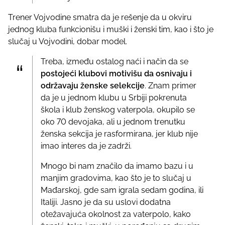
Trener Vojvodine smatra da je rešenje da u okviru
jednog kluba funkcionišu i muški i ženski tim, kao i što je
slučaj u Vojvodini, dobar model.
Treba, između ostalog naći i način da se
postojeći klubovi motivišu da osnivaju i
održavaju ženske selekcije
. Znam primer
da je u jednom klubu u Srbiji pokrenuta
škola i klub ženskog vaterpola, okupilo se
oko 70 devojaka, ali u jednom trenutku
ženska sekcija je rasformirana, jer klub nije
imao interes da je zadrži.
Mnogo bi nam značilo da imamo bazu i u
manjim gradovima, kao što je to slučaj u
Mađarskoj, gde sam igrala sedam godina, ili
Italiji. Jasno je da su uslovi dodatna
otežavajuća okolnost za vaterpolo, kako