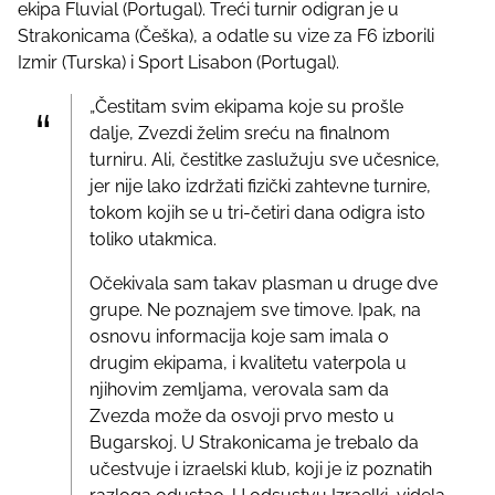
ekipa Fluvial (Portugal). Treći turnir odigran je u
Strakonicama (Češka), a odatle su vize za F6 izborili
Izmir (Turska) i Sport Lisabon (Portugal).
„Čestitam svim ekipama koje su prošle
dalje, Zvezdi želim sreću na finalnom
turniru. Ali, čestitke zaslužuju sve učesnice,
jer nije lako izdržati fizički zahtevne turnire,
tokom kojih se u tri-četiri dana odigra isto
toliko utakmica.
Očekivala sam takav plasman u druge dve
grupe. Ne poznajem sve timove. Ipak, na
osnovu informacija koje sam imala o
drugim ekipama, i kvalitetu vaterpola u
njihovim zemljama, verovala sam da
Zvezda može da osvoji prvo mesto u
Bugarskoj. U Strakonicama je trebalo da
učestvuje i izraelski klub, koji je iz poznatih