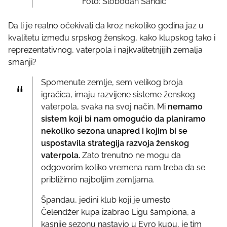
Foto: Slobodan Sandić
Da li je realno očekivati da kroz nekoliko godina jaz u
kvalitetu između srpskog ženskog, kako klupskog tako i
reprezentativnog, vaterpola i najkvalitetnjijih zemalja
smanji?
Spomenute zemlje, sem velikog broja
igračica, imaju razvijene sisteme ženskog
vaterpola, svaka na svoj način. Mi
nemamo
sistem koji bi nam omogućio da planiramo
nekoliko sezona unapred i kojim bi se
uspostavila strategija razvoja ženskog
vaterpola.
Zato trenutno ne mogu da
odgovorim koliko vremena nam treba da se
približimo najboljim zemljama.
Špandau, jedini klub koji je umesto
Čelendžer kupa izabrao Ligu šampiona, a
kasnije sezonu nastavio u Evro kupu, je tim