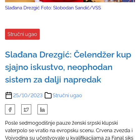
Slađana Drezgić Foto: Slobodan Sandić/VSS
Stručni ugao
Slađana Drezgić: Čelendžer kup
sjajno iskustvo, neophodan
sistem za dalji napredak
25/10/2023
Stručni ugao
S
h
a
Posle sedmogodišnje pauze ženski srpski klupski
r
vaterpolo se vratio na evropsku scenu. Crvena zvezda i
e
Vojvodina su učestvovale u kvalifikacijama za Fanal siks