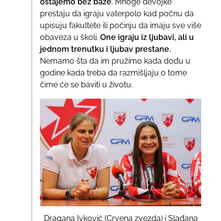
ostajemo bez baze
. Mnoge devojke
prestaju da igraju vaterpolo kad počnu da
upisuju fakultete ili počinju da imaju sve više
obaveza u školi.
One igraju iz ljubavi, ali u
jednom trenutku i ljubav prestane.
Nemamo šta da im pružimo kada dođu u
godine kada treba da razmišljaju o tome
čime će se baviti u životu.
Dragana Ivković (Crvena zvezda) i Slađana