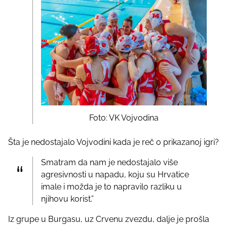
Foto: VK Vojvodina
Šta je nedostajalo Vojvodini kada je reč o prikazanoj igri?
Smatram da nam je nedostajalo više
agresivnosti u napadu, koju su Hrvatice
imale i možda je to napravilo razliku u
njihovu korist.”
Iz grupe u Burgasu, uz Crvenu zvezdu, dalje je prošla