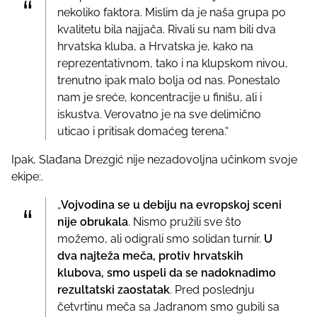
nekoliko faktora. Mislim da je naša grupa po
kvalitetu bila najjača. Rivali su nam bili dva
hrvatska kluba, a Hrvatska je, kako na
reprezentativnom, tako i na klupskom nivou,
trenutno ipak malo bolja od nas. Ponestalo
nam je sreće, koncentracije u finišu, ali i
iskustva. Verovatno je na sve delimično
uticao i pritisak domaćeg terena.“
Ipak, Slađana Drezgić nije nezadovoljna učinkom svoje
ekipe:.
„
Vojvodina se u debiju na evropskoj sceni
nije obrukala
. Nismo pružili sve što
možemo, ali odigrali smo solidan turnir.
U
dva najteža meča, protiv hrvatskih
klubova, smo uspeli da se nadoknadimo
rezultatski zaostatak
. Pred poslednju
četvrtinu meča sa Jadranom smo gubili sa