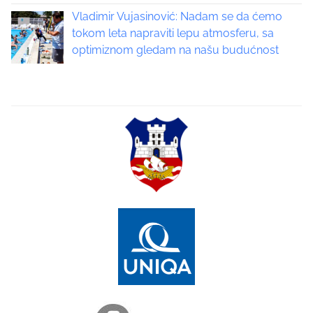
a
Vladimir Vujasinović: Nadam se da ćemo
tokom leta napraviti lepu atmosferu, sa
t
optimiznom gledam na našu budućnost
i
o
n