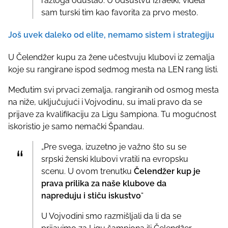
razloga odustao. U odsustvu Izraelki, videla
sam turski tim kao favorita za prvo mesto.
Još uvek daleko od elite, nemamo sistem i strategiju
U Čelendžer kupu za žene učestvuju klubovi iz zemalja
koje su rangirane ispod sedmog mesta na LEN rang listi.
Međutim svi prvaci zemalja, rangiranih od osmog mesta
na niže, uključujući i Vojvodinu, su imali pravo da se
prijave za kvalifikaciju za Ligu šampiona. Tu mogućnost
iskoristio je samo nemački Špandau.
„Pre svega, izuzetno je važno što su se
srpski ženski klubovi vratili na evropsku
scenu. U ovom trenutku
Čelendžer kup je
prava prilika za naše klubove da
napreduju i stiču iskustvo
“
U Vojvodini smo razmišljali da li da se