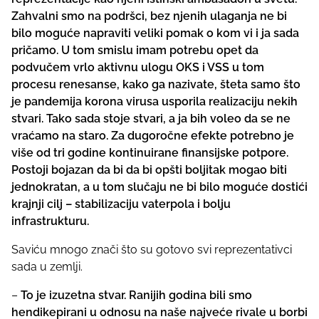
Zahvalni smo na podršci, bez njenih ulaganja ne bi
bilo moguće napraviti veliki pomak o kom vi i ja sada
pričamo. U tom smislu imam potrebu opet da
podvučem vrlo aktivnu ulogu OKS i VSS u tom
procesu renesanse, kako ga nazivate, šteta samo što
je pandemija korona virusa usporila realizaciju nekih
stvari. Tako sada stoje stvari, a ja bih voleo da se ne
vraćamo na staro. Za dugoročne efekte potrebno je
više od tri godine kontinuirane finansijske potpore.
Postoji bojazan da bi da bi opšti boljitak mogao biti
jednokratan, a u tom slučaju ne bi bilo moguće dostići
krajnji cilj – stabilizaciju vaterpola i bolju
infrastrukturu.
Saviću mnogo znači što su gotovo svi reprezentativci
sada u zemlji.
–
To je izuzetna stvar. Ranijih godina bili smo
hendikepirani u odnosu na naše najveće rivale u borbi