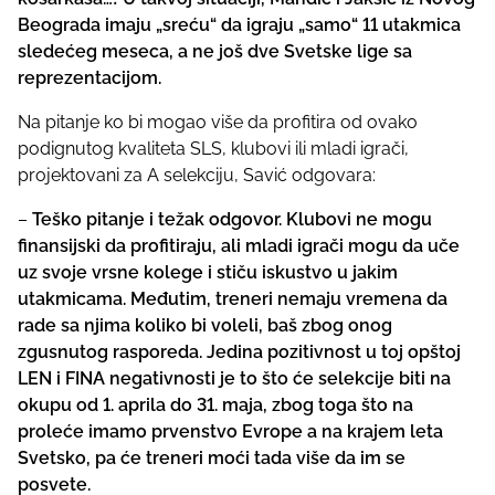
Beograda imaju „sreću“ da igraju „samo“ 11 utakmica
sledećeg meseca, a ne još dve Svetske lige sa
reprezentacijom.
Na pitanje ko bi mogao više da profitira od ovako
podignutog kvaliteta SLS, klubovi ili mladi igrači,
projektovani za A selekciju, Savić odgovara:
–
Teško pitanje i težak odgovor. Klubovi ne mogu
finansijski da profitiraju, ali mladi igrači mogu da uče
uz svoje vrsne kolege i stiču iskustvo u jakim
utakmicama. Međutim, treneri nemaju vremena da
rade sa njima koliko bi voleli, baš zbog onog
zgusnutog rasporeda. Jedina pozitivnost u toj opštoj
LEN i FINA negativnosti je to što će selekcije biti na
okupu od 1. aprila do 31. maja, zbog toga što na
proleće imamo prvenstvo Evrope a na krajem leta
Svetsko, pa će treneri moći tada više da im se
posvete.