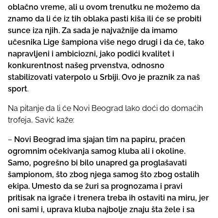
oblačno vreme, ali u ovom trenutku ne možemo da
znamo da li će iz tih oblaka pasti kiša ili će se probiti
sunce iza njih. Za sada je najvažnije da imamo
učesnika Lige šampiona više nego drugi i da će, tako
napravljeni i ambiciozni, jako podići kvalitet i
konkurentnost našeg prvenstva, odnosno
stabilizovati vaterpolo u Srbiji. Ovo je praznik za naš
sport
.
Na pitanje da li će Novi Beograd lako doći do domaćih
trofeja, Savić kaže:
–
Novi Beograd ima sjajan tim na papiru, praćen
ogromnim očekivanja samog kluba ali i okoline.
Samo, pogrešno bi bilo unapred ga proglašavati
šampionom, što zbog njega samog što zbog ostalih
ekipa. Umesto da se žuri sa prognozama i pravi
pritisak na igrače i trenera treba ih ostaviti na miru, jer
oni sami i, uprava kluba najbolje znaju šta žele i sa