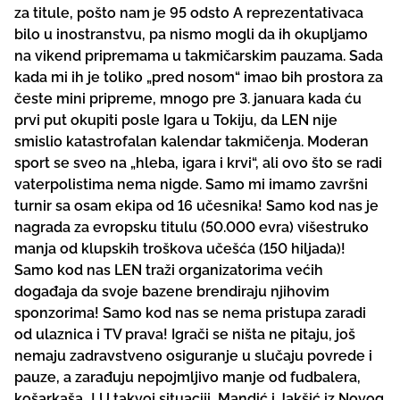
za titule, pošto nam je 95 odsto A reprezentativaca
bilo u inostranstvu, pa nismo mogli da ih okupljamo
na vikend pripremama u takmičarskim pauzama. Sada
kada mi ih je toliko „pred nosom“ imao bih prostora za
česte mini pripreme, mnogo pre 3. januara kada ću
prvi put okupiti posle Igara u Tokiju, da LEN nije
smislio katastrofalan kalendar takmičenja. Moderan
sport se sveo na „hleba, igara i krvi“, ali ovo što se radi
vaterpolistima nema nigde. Samo mi imamo završni
turnir sa osam ekipa od 16 učesnika! Samo kod nas je
nagrada za evropsku titulu (50.000 evra) višestruko
manja od klupskih troškova učešća (150 hiljada)!
Samo kod nas LEN traži organizatorima većih
događaja da svoje bazene brendiraju njihovim
sponzorima! Samo kod nas se nema pristupa zaradi
od ulaznica i TV prava! Igrači se ništa ne pitaju, još
nemaju zadravstveno osiguranje u slučaju povrede i
pauze, a zarađuju nepojmljivo manje od fudbalera,
košarkaša…! U takvoj situaciji, Mandić i Jakšić iz Novog