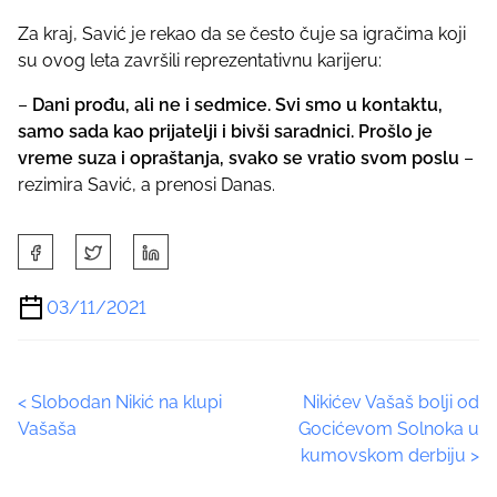
Za kraj, Savić je rekao da se često čuje sa igračima koji
su ovog leta završili reprezentativnu karijeru:
–
Dani prođu, ali ne i sedmice. Svi smo u kontaktu,
samo sada kao prijatelji i bivši saradnici. Prošlo je
vreme suza i opraštanja, svako se vratio svom poslu
–
rezimira Savić, a prenosi Danas.
S
h
a
03/11/2021
r
e
t
P
<
Slobodan Nikić na klupi
Nikićev Vašaš bolji od
h
Vašaša
Gocićevom Solnoka u
i
o
kumovskom derbiju
>
s
p