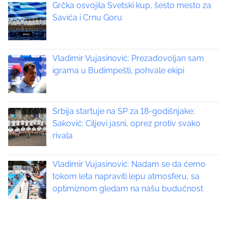
s
Grčka osvojila Svetski kup, šesto mesto za
o
t
Savića i Crnu Goru
s
t
s
o
n
Vladimir Vujasinović: Prezadovoljan sam
n
:
igrama u Budimpešti, pohvale ekipi
a
v
Srbija startuje na SP za 18-godišnjake;
i
Saković: Ciljevi jasni, oprez protiv svako
rivala
g
a
Vladimir Vujasinović: Nadam se da ćemo
tokom leta napraviti lepu atmosferu, sa
t
optimiznom gledam na našu budućnost
i
o