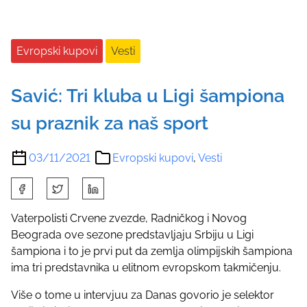
Evropski kupovi
Vesti
Savić: Tri kluba u Ligi šampiona
su praznik za naš sport
03/11/2021
Evropski kupovi
,
Vesti
S
h
a
Vaterpolisti Crvene zvezde, Radničkog i Novog
r
Beograda ove sezone predstavljaju Srbiju u Ligi
e
šampiona i to je prvi put da zemlja olimpijskih šampiona
t
ima tri predstavnika u elitnom evropskom takmičenju.
h
Više o tome u intervjuu za Danas govorio je selektor
i