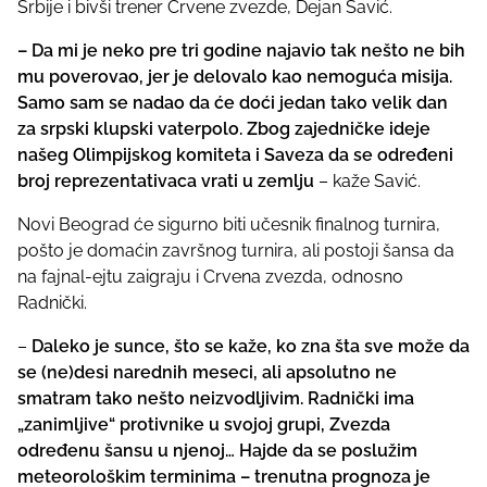
Srbije i bivši trener Crvene zvezde, Dejan Savić.
s
p
– Da mi je neko pre tri godine najavio tak nešto ne bih
o
mu poverovao, jer je delovalo kao nemoguća misija.
s
Samo sam se nadao da će doći jedan tako velik dan
t
za srpski klupski vaterpolo. Zbog zajedničke ideje
o
našeg Olimpijskog komiteta i Saveza da se određeni
n
broj reprezentativaca vrati u zemlju
– kaže Savić.
:
Novi Beograd će sigurno biti učesnik finalnog turnira,
pošto je domaćin završnog turnira, ali postoji šansa da
na fajnal-ejtu zaigraju i Crvena zvezda, odnosno
Radnički.
–
Daleko je sunce, što se kaže, ko zna šta sve može da
se (ne)desi narednih meseci, ali apsolutno ne
smatram tako nešto neizvodljivim. Radnički ima
„zanimljive“ protivnike u svojoj grupi, Zvezda
određenu šansu u njenoj… Hajde da se poslužim
meteorološkim terminima – trenutna prognoza je