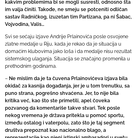
kakvim problemima bi se mogli susresti, odnosno šta
im valja činiti. Takođe, ne smeju se potceniti odličan
sastav Radničkog, izuzetan tim Partizana, pa ni Šabac,
Vojvodina, Valis…
Svi se sećaju izjave Andrije Prlainovića posle osvojene
zlatne medalje u Riju, kada je rekao da je situacija u
domaćim klubovima jako loša i da medalje nisu rezultat
sistemskog ulaganja. Situacija se značajno promenila u
prethodnim godinama.
–
Ne mislim da je ta čuvena Prlainovićeva izjava bila
okidač za kasnija događanja, jer je u tom trenutku, sa
puno strana, pogrešno shvaćena. Jer, to nije bila
kritika već, kao što ste primetili, apel čoveka
pozvanog da komentariše takve stvari. Tek posle
nekog vremena je država pritekla u pomoć sportu,
između ostalog i vaterpolu, zato što je taj segment
društva prepoznat kao nacionalno blago, a
reprezentacije kao njeni istinski ambasadori u svetu.