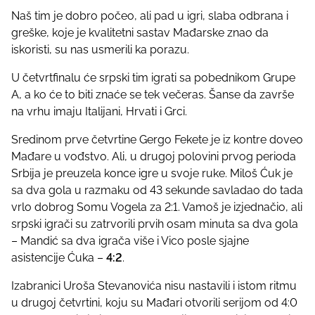
h
Naš tim je dobro počeo, ali pad u igri, slaba odbrana i
i
greške, koje je kvalitetni sastav Mađarske znao da
s
iskoristi, su nas usmerili ka porazu.
p
o
U četvrtfinalu će srpski tim igrati sa pobednikom Grupe
s
A, a ko će to biti znaće se tek večeras. Šanse da završe
t
na vrhu imaju Italijani, Hrvati i Grci.
o
n
Sredinom prve četvrtine Gergo Fekete je iz kontre doveo
:
Mađare u vođstvo. Ali, u drugoj polovini prvog perioda
Srbija je preuzela konce igre u svoje ruke. Miloš Ćuk je
sa dva gola u razmaku od 43 sekunde savladao do tada
vrlo dobrog Somu Vogela za 2:1. Vamoš je izjednačio, ali
srpski igrači su zatrvorili prvih osam minuta sa dva gola
– Mandić sa dva igrača više i Vico posle sjajne
asistencije Ćuka –
4:2
.
Izabranici Uroša Stevanovića nisu nastavili i istom ritmu
u drugoj četvrtini, koju su Mađari otvorili serijom od 4:0