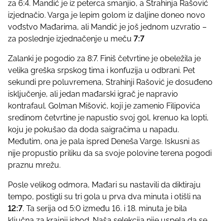
za 6:4. Mandić je iz peterca smanjio, a Strahinja Rašović
izjednačio. Varga je lepim golom iz daljine doneo novo
vođstvo Mađarima, ali Mandić je još jednom uzvratio –
za poslednje izjednačenje u meču
7:7
Zalanki je pogodio za 8:7. Finiš četvrtine je obeležila je
velika greška srpskog tima i konfuzija u odbrani. Pet
sekundi pre poluvremena, Strahinji Rašović je dosuđeno
isključenje, ali jedan mađarski igrač je napravio
kontrafaul. Golman Mišović, koji je zamenio Filipovića
sredinom četvrtine je napustio svoj gol, krenuo ka lopti,
koju je pokušao da doda saigračima u napadu.
Međutim, ona je pala ispred Deneša Varge. Iskusni as
nije propustio priliku da sa svoje polovine terena pogodi
praznu mrežu.
Posle velikog odmora, Mađari su nastavili da diktiraju
tempo, postigli su tri gola u prva dva minuta i otišli na
12:7
. Ta serija od 5:0 između 16. i 18. minuta je bila
ključna za krajnji ishod. Naša selekcija nije uspela da se