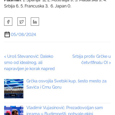
Srbija 6, 5. Francuska 3, 6. Japan 0.
S
h
a
05/08/2024
r
e
t
P
<
Uroš Stevanović: Daleko
Srbija protiv Grčke u
h
smo od idealnog, ali
četvrtfinalu OI
>
i
o
napravljen je korak napred
s
p
s
Grčka osvojila Svetski kup, šesto mesto za
o
t
Savića i Crnu Goru
s
t
s
o
n
Vladimir Vujasinović: Prezadovoljan sam
n
:
igrama u Budimpešti, pohvale ekipi