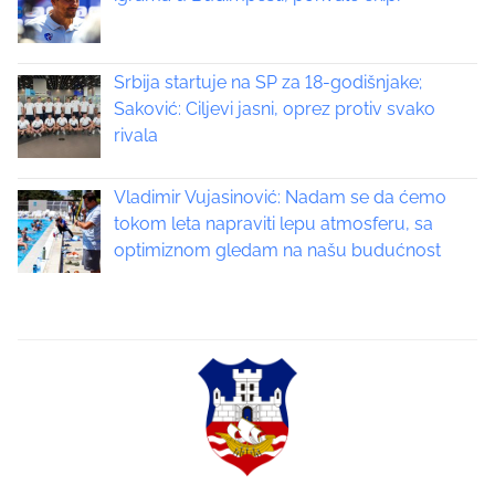
a
v
Srbija startuje na SP za 18-godišnjake;
i
Saković: Ciljevi jasni, oprez protiv svako
rivala
g
a
Vladimir Vujasinović: Nadam se da ćemo
tokom leta napraviti lepu atmosferu, sa
t
optimiznom gledam na našu budućnost
i
o
n