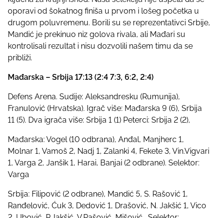
oporavi od šokatnog finiša u prvom i lošeg početka u
drugom poluvremenu. Borili su se reprezentativci Srbije,
Mandić je prekinuo niz golova rivala, ali Mađari su
kontrolisali rezultat i nisu dozvolili našem timu da se
približi.
Mađarska – Srbija 17:13 (2:4 7:3, 6:2, 2:4)
Defens Arena. Sudije: Aleksandresku (Rumunija),
Franulović (Hrvatska). Igrač više: Mađarska 9 (6), Srbija
11 (5). Dva igrača više: Srbija 1 (1) Peterci: Srbija 2 (2),
Mađarska: Vogel (10 odbrana), Anđal, Manjherc 1,
Molnar 1, Vamoš 2, Nadj 1, Zalanki 4, Fekete 3, Vin.Vigvari
1, Varga 2, Janšik 1, Harai, Banjai (2 odbrane). Selektor:
Varga
Srbija: Filipović (2 odbrane), Mandić 5, S. Rašović 1,
Ranđelović, Ćuk 3, Dedović 1, Drašović, N. Jakšić 1, Vico
2, Ubović, P.Jakšić, V.Rašović, Mišović . Selektor: