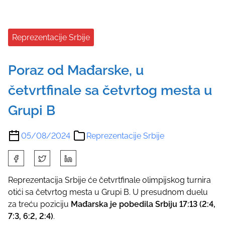
Reprezentacije Srbije
Poraz od Mađarske, u
četvrtfinale sa četvrtog mesta u
Grupi B
05/08/2024
Reprezentacije Srbije
S
h
a
Reprezentacija Srbije će četvrtfinale olimpijskog turnira
r
otići sa četvrtog mesta u Grupi B. U presudnom duelu
e
za treću poziciju
Mađarska je pobedila Srbiju 17:13 (2:4,
t
7:3, 6:2, 2:4)
.