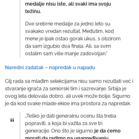
medalje nisu iste, ali svaki ima svoju
težinu.
Dve srebrne medalje za jedno leto su
svakako vredan rezultat. Međutim, kod
mene je ipak ostao gorak ukus, s obzirom
da sam izgubio dva finala. Ali, sa svim
ostalim sam više manje zadovoljan.”
Naredni zadatak – napredak u napadu
Cilj rada sa mlađim selekcijama nisu samo rezultati već i
stvaranje igrača za seniorski tim i sazrevanje. Srbija je
ovog leta delovala dobro, ali uvek može bolje. Sigurno
je da kod svake mlade ekioe ima prostora za napredak.
„Teško je dati generalnu ocenu šta treba
popraviti, a koja bi važila za sve tri
generacije. Ono što je sigurno
je da ćemo
morati da radimo na unapređivanju