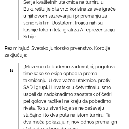
Serija kvalitetnih utakmica na turniru u
Bukureštu je bila vrlo koristna za sve igrače
u njihovom sazrevanju i pripremanju za
seniorski tim. Uostalom, trojica njih su
kasnije tokom leta igrali za A reprezentaciju
Srbije.
Rezimirajući Svetsko juniorsko prvenstvo, Korolija
zaključuje:
„Možemo da budemo zadovoljni, pogotovo
time kako se ekipa ophodila prema
takmičenju. U dve važne utakmice, protiv
SAD i grupi, i Hrvatske u četvrtfinalu, smo
uspeli da nadoknadimo zaostatak of četiri,
pet golova razlike i na kraju da pobedimo
rivala. To su stvari koje se ne dešavaju
slučajno i to dva puta na istom turniru. Ta
dva meča pokazuju njihov odnos prema igri
i želju da se bore do kraja.