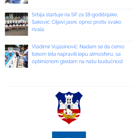
v
Srbija startuje na SP za 18-godišnjake;
i
Saković: Ciljevi jasni, oprez protiv svako
rivala
g
a
Vladimir Vujasinović: Nadam se da ćemo
tokom leta napraviti lepu atmosferu, sa
t
optimiznom gledam na našu budućnost
i
o
n