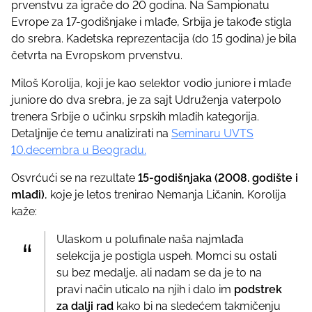
prvenstvu za igrače do 20 godina. Na Šampionatu
p
Evrope za 17-godišnjake i mlađe, Srbija je takođe stigla
o
do srebra. Kadetska reprezentacija (do 15 godina) je bila
s
četvrta na Evropskom prvenstvu.
t
o
Miloš Korolija, koji je kao selektor vodio juniore i mlađe
n
juniore do dva srebra, je za sajt Udruženja vaterpolo
:
trenera Srbije o učinku srpskih mlađih kategorija.
Detaljnije će temu analizirati na
Seminaru UVTS
10.decembra u Beogradu.
Osvrćući se na rezultate
15-godišnjaka (2008. godište i
mlađi)
, koje je letos trenirao Nemanja Ličanin, Korolija
kaže:
Ulaskom u polufinale naša najmlađa
selekcija je postigla uspeh. Momci su ostali
su bez medalje, ali nadam se da je to na
pravi način uticalo na njih i dalo im
podstrek
za dalji rad
kako bi na sledećem takmičenju