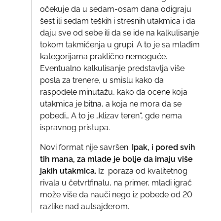
očekuje da u sedam-osam dana odigraju
šest ili sedam teških i stresnih utakmica i da
daju sve od sebe ili da se ide na kalkulisanje
tokom takmičenja u grupi. A to je sa mlađim
kategorijama praktično nemoguće.
Eventualno kalkulisanje predstavlja više
posla za trenere, u smislu kako da
raspodele minutažu, kako da ocene koja
utakmica je bitna, a koja ne mora da se
pobedi… A to je „klizav teren“, gde nema
ispravnog pristupa.
Novi format nije savršen.
Ipak, i pored svih
tih mana, za mlade je bolje da imaju više
jakih utakmica.
Iz poraza od kvalitetnog
rivala u četvrtfinalu, na primer, mladi igrač
može više da nauči nego iz pobede od 20
razlike nad autsajderom.