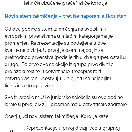
tehnički obučene igrače“, ističe Korolija
Novi sistem takmičenja – previše naporan, ali koristan
Od ove godine sistem takmičenja na svetskim i
evropskim prvenstvima u mlađim kategorijama je
promenjen. Reprezentacije su podeljene u dve
kvalitetne divizije. U prvoj je osam najboljih sa
prethodnog prvenstva (podeljenih u dve grupe), ostali u
drugoj. Po prve dve selekcije iz grupa prve divizije
prolaze direktno u četvrtfinale, trećeplasirani i
četvrtoplasirani učestvuju u plej-ofu sa najboljim
timovima druge divizije.
Sve tri srpske muške juniorske selekcije su ove godine
igrale u prvoj diviziji i plasmanima u četvrtfinale zadržale
Ocenjujući novi sistem takmičenja, Korolija kaže:
„Reprezentacije u prvoj diviziji već u grupnoj