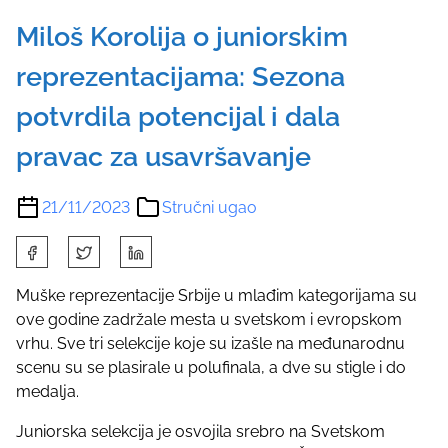
Miloš Korolija o juniorskim
reprezentacijama: Sezona
potvrdila potencijal i dala
pravac za usavršavanje
21/11/2023
Stručni ugao
S
h
a
Muške reprezentacije Srbije u mlađim kategorijama su
r
ove godine zadržale mesta u svetskom i evropskom
e
vrhu. Sve tri selekcije koje su izašle na međunarodnu
t
scenu su se plasirale u polufinala, a dve su stigle i do
h
medalja.
i
Juniorska selekcija je osvojila srebro na Svetskom
s