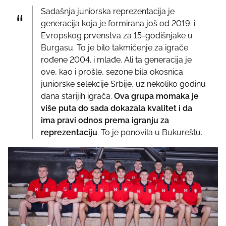
Sadašnja juniorska reprezentacija je
generacija koja je formirana još od 2019. i
Evropskog prvenstva za 15-godišnjake u
Burgasu. To je bilo takmičenje za igrače
rođene 2004. i mlađe. Ali ta generacija je
ove, kao i prošle, sezone bila okosnica
juniorske selekcije Srbije, uz nekoliko godinu
dana starijih igrača.
Ova grupa momaka je
više puta do sada dokazala kvalitet i da
ima pravi odnos prema igranju za
reprezentaciju
. To je ponovila u Bukureštu.