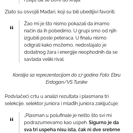
Zlato su osvojili Mađari, koji su bili ubedljivi favoriti.
Žao mi je što nismo pokazali da imamo
način da ih pobedimo. U grupi smo od njih
izgubili posle peteraca. U finalu nismo
odigrali kako možemo, nedostajalo je
dodatnog žara i energije neophodnih da se
savlada veliki rival.
Korolija sa reprezentacijom do 17 godina Foto: Ebru
Erdogan/VS Turske
Podvlačeći crtu u analizi rezultata i plasmana tri
selekcije, selektor juniora i mlađih juniora zaključuje:
„Plasman u polufinale je nešto što svi mi
podrazumevamo kao uspeh.
Sigurno je da
sva tri uspeha nisu ista, čak ni dve srebrne