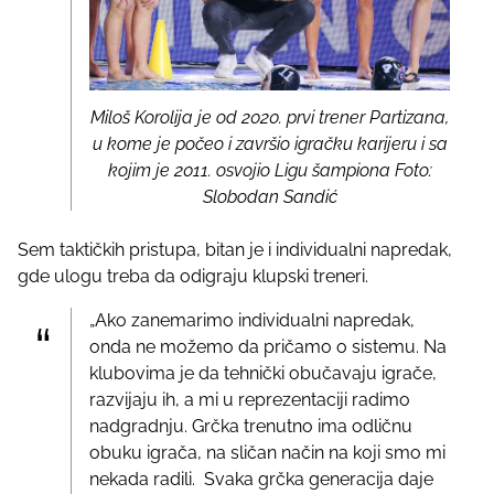
Miloš Korolija je od 2020. prvi trener Partizana,
u kome je počeo i završio igračku karijeru i sa
kojim je 2011. osvojio Ligu šampiona Foto:
Slobodan Sandić
Sem taktičkih pristupa, bitan je i individualni napredak,
gde ulogu treba da odigraju klupski treneri.
„Ako zanemarimo individualni napredak,
onda ne možemo da pričamo o sistemu. Na
klubovima je da tehnički obučavaju igrače,
razvijaju ih, a mi u reprezentaciji radimo
nadgradnju. Grčka trenutno ima odličnu
obuku igrača, na sličan način na koji smo mi
nekada radili. Svaka grčka generacija daje