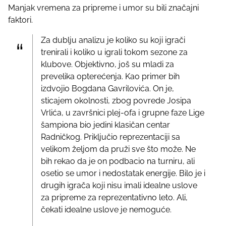
Manjak vremena za pripreme i umor su bili značajni
faktori.
Za dublju analizu je koliko su koji igrači
trenirali i koliko u igrali tokom sezone za
klubove. Objektivno, još su mladi za
prevelika opterećenja. Kao primer bih
izdvojio Bogdana Gavrilovića. On je,
sticajem okolnosti, zbog povrede Josipa
Vrlića, u završnici plej-ofa i grupne faze Lige
šampiona bio jedini klasičan centar
Radničkog. Priključio reprezentaciji sa
velikom željom da pruži sve što može. Ne
bih rekao da je on podbacio na turniru, ali
osetio se umor i nedostatak energije. Bilo je i
drugih igrača koji nisu imali idealne uslove
za pripreme za reprezentativno leto. Ali,
čekati idealne uslove je nemoguće.