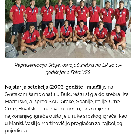
Reprezentacija Srbije, osvajač srebra na EP za 17-
godišnjake Foto: VSS
Najstarija selekcija (2003. godište i mlađi)
je na
Svetskom šampionatu u Bukureštu stigla do srebra, iza
Mađarske, a ispred SAD, Grčke, Španije, Italije, Crne
Gore, Hrvatske… I na ovom turniru, priznanje za
najkorisnijeg igrača otišlo je u ruke srpskog igrača, kao i
u Manisi. Vasilije Martinović je proglašen za najboljeg
pojedinca.