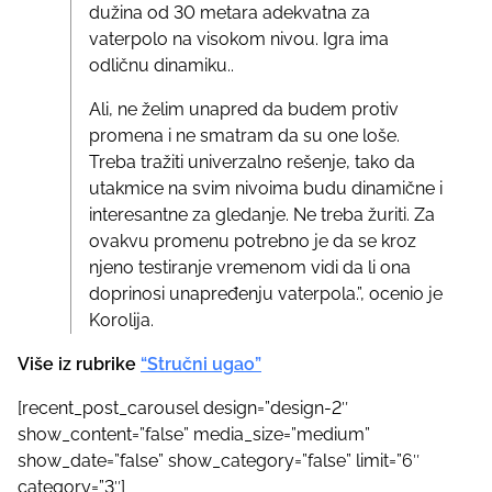
dužina od 30 metara adekvatna za
vaterpolo na visokom nivou. Igra ima
odličnu dinamiku..
Ali, ne želim unapred da budem protiv
promena i ne smatram da su one loše.
Treba tražiti univerzalno rešenje, tako da
utakmice na svim nivoima budu dinamične i
interesantne za gledanje. Ne treba žuriti. Za
ovakvu promenu potrebno je da se kroz
njeno testiranje vremenom vidi da li ona
doprinosi unapređenju vaterpola.”, ocenio je
Korolija.
Više iz rubrike
“Stručni ugao”
[recent_post_carousel design=”design-2″
show_content=”false” media_size=”medium”
show_date=”false” show_category=”false” limit=”6″
category=”3″]