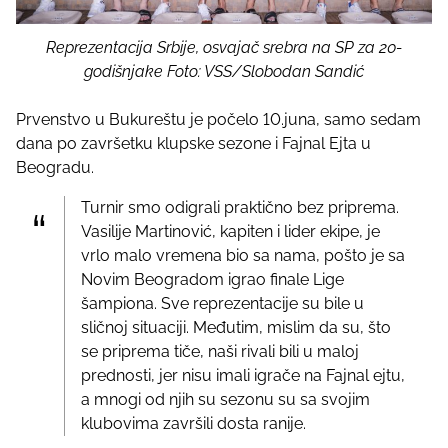
Reprezentacija Srbije, osvajač srebra na SP za 20-
godišnjake Foto: VSS/Slobodan Sandić
Prvenstvo u Bukureštu je počelo 10.juna, samo sedam
dana po završetku klupske sezone i Fajnal Ejta u
Beogradu.
Turnir smo odigrali praktično bez priprema.
Vasilije Martinović, kapiten i lider ekipe, je
vrlo malo vremena bio sa nama, pošto je sa
Novim Beogradom igrao finale Lige
šampiona. Sve reprezentacije su bile u
sličnoj situaciji. Međutim, mislim da su, što
se priprema tiče, naši rivali bili u maloj
prednosti, jer nisu imali igrače na Fajnal ejtu,
a mnogi od njih su sezonu su sa svojim
klubovima završili dosta ranije.