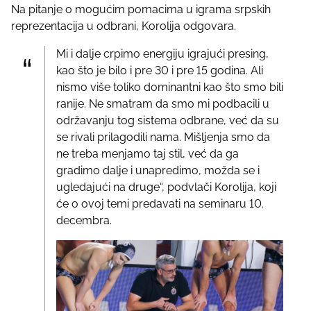
Na pitanje o mogućim pomacima u igrama srpskih
reprezentacija u odbrani, Korolija odgovara.
Mi i dalje crpimo energiju igrajući presing,
kao što je bilo i pre 30 i pre 15 godina. Ali
nismo više toliko dominantni kao što smo bili
ranije. Ne smatram da smo mi podbacili u
održavanju tog sistema odbrane, već da su
se rivali prilagodili nama. Mišljenja smo da
ne treba menjamo taj stil, već da ga
gradimo dalje i unapredimo, možda se i
ugledajući na druge“, podvlači Korolija, koji
će o ovoj temi predavati na seminaru 10.
decembra.