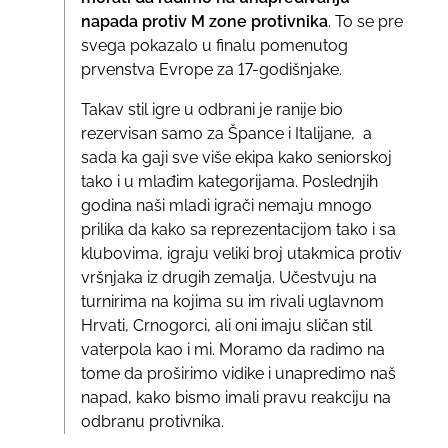
napada protiv M zone protivnika
. To se pre
svega pokazalo u finalu pomenutog
prvenstva Evrope za 17-godišnjake.
Takav stil igre u odbrani je ranije bio
rezervisan samo za Špance i Italijane, a
sada ka gaji sve više ekipa kako seniorskoj
tako i u mlađim kategorijama. Poslednjih
godina naši mladi igrači nemaju mnogo
prilika da kako sa reprezentacijom tako i sa
klubovima, igraju veliki broj utakmica protiv
vršnjaka iz drugih zemalja. Učestvuju na
turnirima na kojima su im rivali uglavnom
Hrvati, Crnogorci, ali oni imaju sličan stil
vaterpola kao i mi. Moramo da radimo na
tome da proširimo vidike i unapredimo naš
napad, kako bismo imali pravu reakciju na
odbranu protivnika.