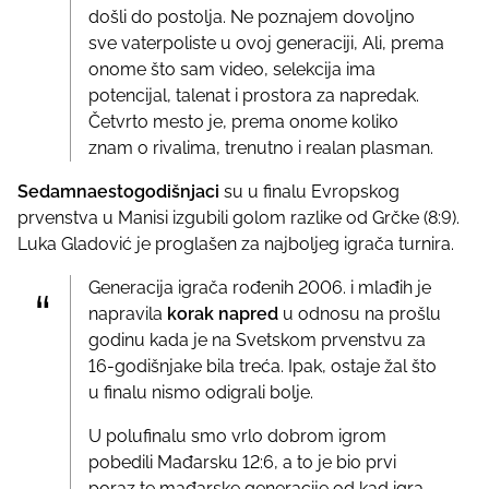
došli do postolja. Ne poznajem dovoljno
sve vaterpoliste u ovoj generaciji, Ali, prema
onome što sam video, selekcija ima
potencijal, talenat i prostora za napredak.
Četvrto mesto je, prema onome koliko
znam o rivalima, trenutno i realan plasman.
Sedamnaestogodišnjaci
su u finalu Evropskog
prvenstva u Manisi izgubili golom razlike od Grčke (8:9).
Luka Gladović je proglašen za najboljeg igrača turnira.
Generacija igrača rođenih 2006. i mlađih je
napravila
korak napred
u odnosu na prošlu
godinu kada je na Svetskom prvenstvu za
16-godišnjake bila treća. Ipak, ostaje žal što
u finalu nismo odigrali bolje.
U polufinalu smo vrlo dobrom igrom
pobedili Mađarsku 12:6, a to je bio prvi
poraz te mađarske generacije od kad igra