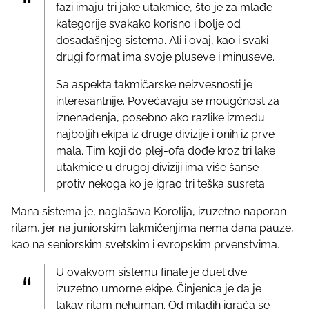
fazi imaju tri jake utakmice, što je za mlađe
kategorije svakako korisno i bolje od
dosadašnjeg sistema. Ali i ovaj, kao i svaki
drugi format ima svoje pluseve i minuseve.
Sa aspekta takmičarske neizvesnosti je
interesantnije. Povećavaju se mougćnost za
iznenađenja, posebno ako razlike između
najboljih ekipa iz druge divizije i onih iz prve
mala. Tim koji do plej-ofa dođe kroz tri lake
utakmice u drugoj diviziji ima više šanse
protiv nekoga ko je igrao tri teška susreta.
Mana sistema je, naglašava Korolija, izuzetno naporan
ritam, jer na juniorskim takmičenjima nema dana pauze,
kao na seniorskim svetskim i evropskim prvenstvima.
U ovakvom sistemu finale je duel dve
izuzetno umorne ekipe. Činjenica je da je
takav ritam nehuman. Od mladih igrača se