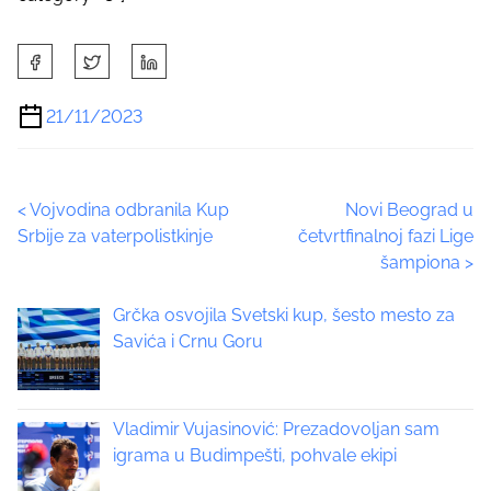
S
h
a
21/11/2023
r
e
t
P
<
Vojvodina odbranila Kup
Novi Beograd u
h
Srbije za vaterpolistkinje
četvrtfinalnoj fazi Lige
i
o
šampiona
>
s
p
s
Grčka osvojila Svetski kup, šesto mesto za
o
t
Savića i Crnu Goru
s
t
s
o
n
Vladimir Vujasinović: Prezadovoljan sam
n
:
igrama u Budimpešti, pohvale ekipi
a