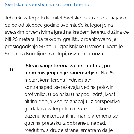
Svetska prvenstva na kraćem terenu
Tehnički vaterpolo komitet Svetske federacije je najavio
da će od sledeće godine sve mlađe kategorije na
svetskim prvenstvima igrati na kraćem terenu, dužina će
biti 25 metara. Na takvom igralištu organizovano je
prošlogodišnje SP za 16-godišnjake u Volosu, kada je
Srbija, sa Korolijom na klupi, osvojila-bronzu .
„
Skraćivanje terena za pet metara, po
mom mišljenju nije zanemarljivo
. Na 25-
metarskom terenu, individualni
kontranapadi se rešavaju već na polovini
protivnika, u polasku u napad. Izdržljivost i
hitrina dobija više na značaju. Iz perspektive
gledalaca vaterpolo na 25-metarskom
bazenu je interesantniji, manje vremena se
gubi na prelasku iz odbrane u napad.
Međutim, s druge strane, smatram da je