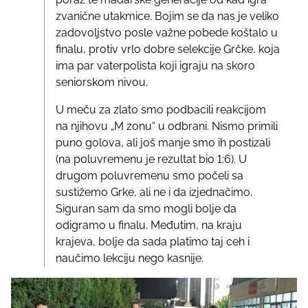
zvanične utakmice. Bojim se da nas je veliko
zadovoljstvo posle važne pobede koštalo u
finalu, protiv vrlo dobre selekcije Grčke, koja
ima par vaterpolista koji igraju na skoro
seniorskom nivou.
U meču za zlato smo podbacili reakcijom
na njihovu „M zonu“ u odbrani. Nismo primili
puno golova, ali još manje smo ih postizali
(na poluvremenu je rezultat bio 1:6). U
drugom poluvremenu smo počeli sa
sustižemo Grke, ali ne i da izjednačimo.
Siguran sam da smo mogli bolje da
odigramo u finalu. Međutim, na kraju
krajeva, bolje da sada platimo taj ceh i
naučimo lekciju nego kasnije.